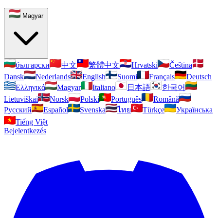
Magyar
български
中文
繁體中文
Hrvatski
Čeština
Dansk
Nederlands
English
Suomi
Français
Deutsch
Ελληνικά
Magyar
Italiano
日本語
한국어
Lietuviškai
Norsk
Polski
Português
Română
Pусский
Español
Svenska
ไทย
Türkçe
Українська
Tiếng Việt
Bejelentkezés