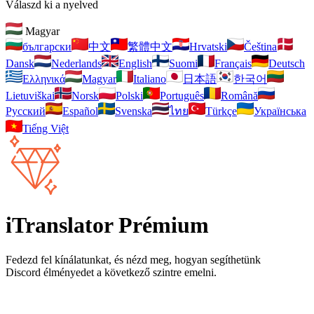
Válaszd ki a nyelved
Magyar
български
中文
繁體中文
Hrvatski
Čeština
Dansk
Nederlands
English
Suomi
Français
Deutsch
Ελληνικά
Magyar
Italiano
日本語
한국어
Lietuviškai
Norsk
Polski
Português
Română
Pусский
Español
Svenska
ไทย
Türkçe
Українська
Tiếng Việt
iTranslator Prémium
Fedezd fel kínálatunkat, és nézd meg, hogyan segíthetünk
Discord élményedet a következő szintre emelni.