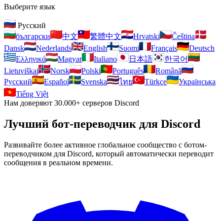
Выберите язык
Pусский
български
中文
繁體中文
Hrvatski
Čeština
Dansk
Nederlands
English
Suomi
Français
Deutsch
Ελληνικά
Magyar
Italiano
日本語
한국어
Lietuviškai
Norsk
Polski
Português
Română
Pусский
Español
Svenska
ไทย
Türkçe
Українська
Tiếng Việt
Нам доверяют
30.000
+
серверов Discord
Лучший бот-переводчик
для Discord
Развивайте более активное глобальное сообщество с ботом-
переводчиком для Discord, который автоматически переводит
сообщения в реальном времени.