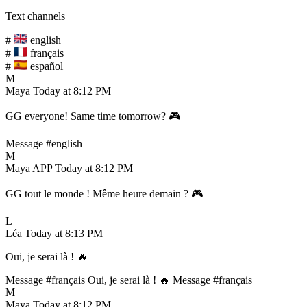
Text channels
#
english
#
français
#
español
M
Maya
Today at 8:12 PM
GG everyone! Same time tomorrow? 🎮
Message #english
M
Maya
APP
Today at 8:12 PM
GG tout le monde ! Même heure demain ? 🎮
L
Léa
Today at 8:13 PM
Oui, je serai là ! 🔥
Message #français
Oui, je serai là ! 🔥
Message #français
M
Maya
Today at 8:12 PM