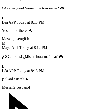
GG everyone! Same time tomorrow? 🎮
L
Léa
APP
Today at 8:13 PM
Yes, I'll be there! 🔥
Message #english
M
Maya
APP
Today at 8:12 PM
¡GG a todos! ¿Misma hora mañana? 🎮
L
Léa
APP
Today at 8:13 PM
¡Sí, ahí estaré! 🔥
Message #español