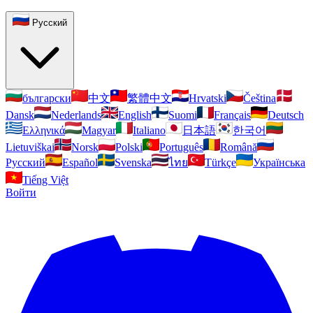
Pусский
български
中文
繁體中文
Hrvatski
Čeština
Dansk
Nederlands
English
Suomi
Français
Deutsch
Ελληνικά
Magyar
Italiano
日本語
한국어
Lietuviškai
Norsk
Polski
Português
Română
Pусский
Español
Svenska
ไทย
Türkçe
Українська
Tiếng Việt
Войти