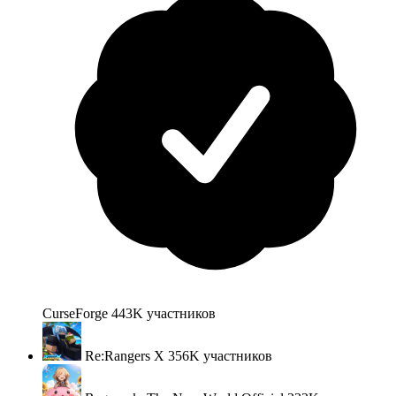
CurseForge
443K
участников
Re:Rangers X
356K
участников